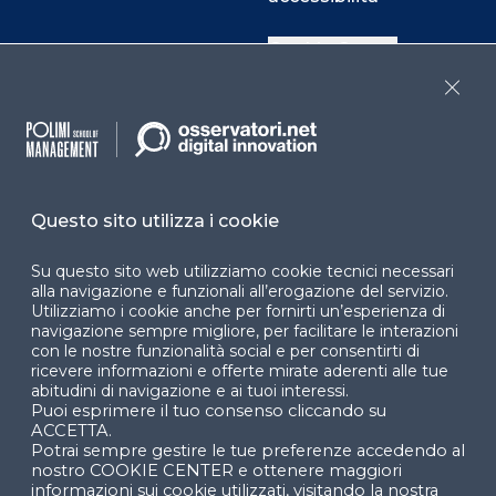
Cookie Center
Close
Facebook
LinkedIn
Instag
Questo sito utilizza i cookie
YouTube
X
Su questo sito web utilizziamo cookie tecnici necessari
alla navigazione e funzionali all’erogazione del servizio.
Utilizziamo i cookie anche per fornirti un’esperienza di
navigazione sempre migliore, per facilitare le interazioni
con le nostre funzionalità social e per consentirti di
ricevere informazioni e offerte mirate aderenti alle tue
abitudini di navigazione e ai tuoi interessi.
Puoi esprimere il tuo consenso cliccando su
© 2024 Copyright © Politecnico di Milano Dipartimento
ACCETTA.
di Ingegneria Gestionale
Potrai sempre gestire le tue preferenze accedendo al
nostro COOKIE CENTER e ottenere maggiori
informazioni sui cookie utilizzati, visitando la nostra