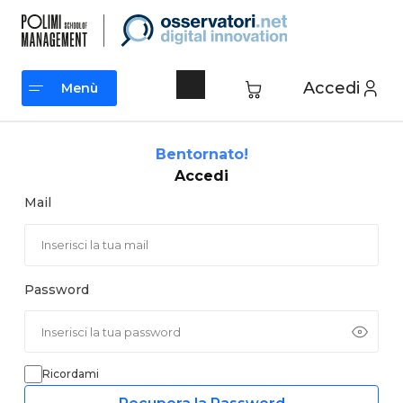
Vai
al
contenuto
Accedi
Menù
Menù
Bentornato!
Accedi
Mail
Password
Ricordami