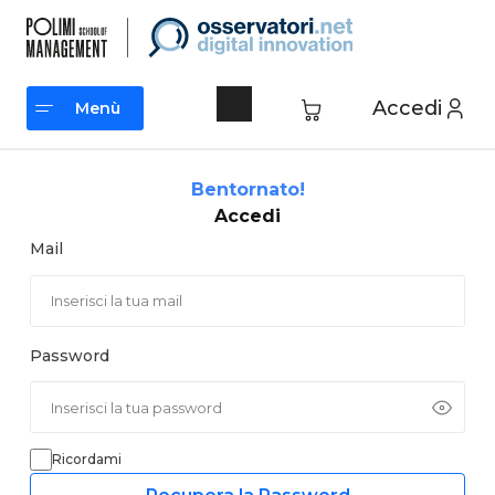
Vai
al
contenuto
Accedi
Menù
Menù
Bentornato!
Accedi
Mail
Password
Ricordami