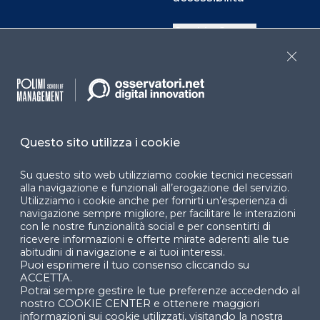
Cookie Center
Close
Facebook
LinkedIn
Instag
Questo sito utilizza i cookie
YouTube
X
Su questo sito web utilizziamo cookie tecnici necessari
alla navigazione e funzionali all’erogazione del servizio.
Utilizziamo i cookie anche per fornirti un’esperienza di
navigazione sempre migliore, per facilitare le interazioni
con le nostre funzionalità social e per consentirti di
ricevere informazioni e offerte mirate aderenti alle tue
abitudini di navigazione e ai tuoi interessi.
Puoi esprimere il tuo consenso cliccando su
© 2024 Copyright © Politecnico di Milano Dipartimento
ACCETTA.
di Ingegneria Gestionale
Potrai sempre gestire le tue preferenze accedendo al
nostro COOKIE CENTER e ottenere maggiori
informazioni sui cookie utilizzati, visitando la nostra