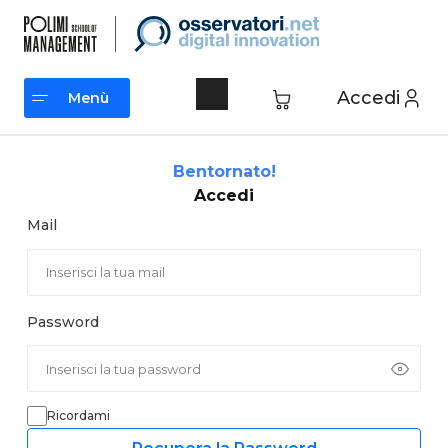
Vai
al
contenuto
Accedi
Menù
Menù
Bentornato!
Accedi
Mail
Password
Ricordami