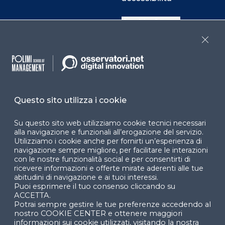
Cookie Center
Close
Facebook
LinkedIn
Instag
Questo sito utilizza i cookie
YouTube
X
Su questo sito web utilizziamo cookie tecnici necessari
alla navigazione e funzionali all’erogazione del servizio.
Utilizziamo i cookie anche per fornirti un’esperienza di
navigazione sempre migliore, per facilitare le interazioni
con le nostre funzionalità social e per consentirti di
ricevere informazioni e offerte mirate aderenti alle tue
abitudini di navigazione e ai tuoi interessi.
Puoi esprimere il tuo consenso cliccando su
© 2024 Copyright © Politecnico di Milano Dipartimento
ACCETTA.
di Ingegneria Gestionale
Potrai sempre gestire le tue preferenze accedendo al
nostro COOKIE CENTER e ottenere maggiori
informazioni sui cookie utilizzati, visitando la nostra