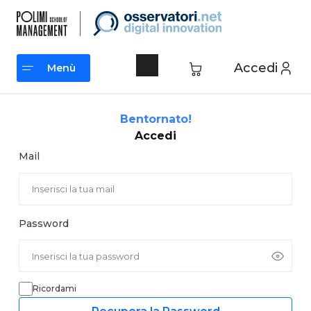
Vai
al
contenuto
Accedi
Menù
Menù
Bentornato!
Accedi
Mail
Password
Ricordami