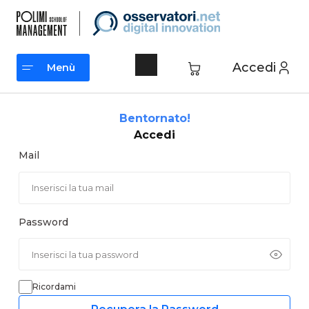
Vai
al
contenuto
Accedi
Menù
Menù
Bentornato!
Accedi
Mail
Password
Ricordami