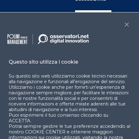
Cookie Center
Close
Facebook
LinkedIn
Instag
Questo sito utilizza i cookie
YouTube
X
Su questo sito web utilizziamo cookie tecnici necessari
alla navigazione e funzionali all’erogazione del servizio.
Utilizziamo i cookie anche per fornirti un’esperienza di
navigazione sempre migliore, per facilitare le interazioni
con le nostre funzionalità social e per consentirti di
ricevere informazioni e offerte mirate aderenti alle tue
abitudini di navigazione e ai tuoi interessi.
Puoi esprimere il tuo consenso cliccando su
© 2024 Copyright © Politecnico di Milano Dipartimento
ACCETTA.
di Ingegneria Gestionale
Potrai sempre gestire le tue preferenze accedendo al
nostro COOKIE CENTER e ottenere maggiori
informazioni sui cookie utilizzati, visitando la nostra