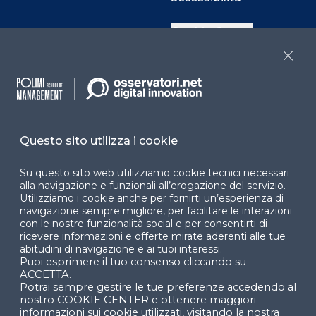
Cookie Center
Close
Facebook
LinkedIn
Instag
Questo sito utilizza i cookie
YouTube
X
Su questo sito web utilizziamo cookie tecnici necessari
alla navigazione e funzionali all’erogazione del servizio.
Utilizziamo i cookie anche per fornirti un’esperienza di
navigazione sempre migliore, per facilitare le interazioni
con le nostre funzionalità social e per consentirti di
ricevere informazioni e offerte mirate aderenti alle tue
abitudini di navigazione e ai tuoi interessi.
Puoi esprimere il tuo consenso cliccando su
© 2024 Copyright © Politecnico di Milano Dipartimento
ACCETTA.
di Ingegneria Gestionale
Potrai sempre gestire le tue preferenze accedendo al
nostro COOKIE CENTER e ottenere maggiori
informazioni sui cookie utilizzati, visitando la nostra