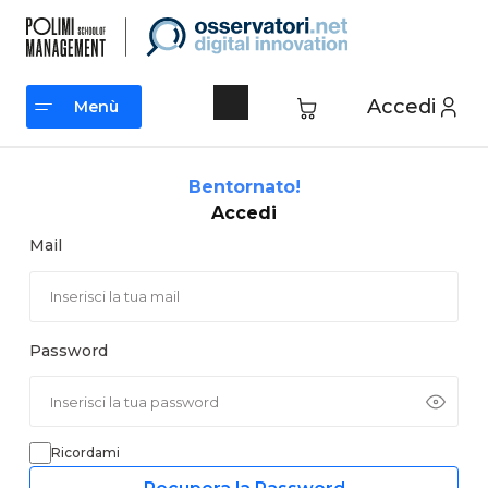
Vai
al
contenuto
Accedi
Menù
Menù
Bentornato!
Accedi
Mail
Password
Ricordami