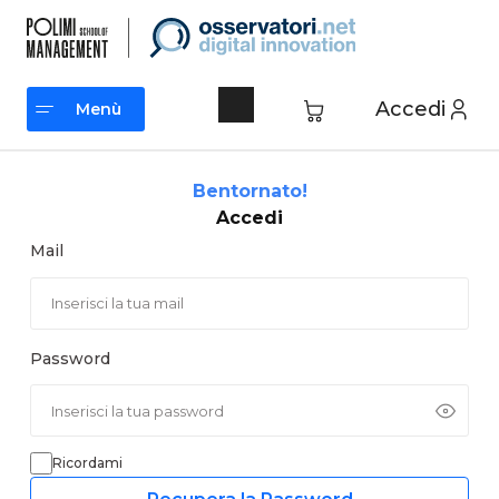
Vai
al
contenuto
Accedi
Menù
Menù
Bentornato!
Accedi
Mail
Password
Ricordami