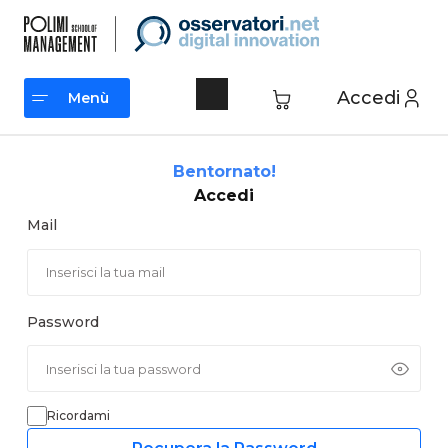
Vai
al
contenuto
Accedi
Menù
Menù
Bentornato!
Accedi
Mail
Password
Ricordami