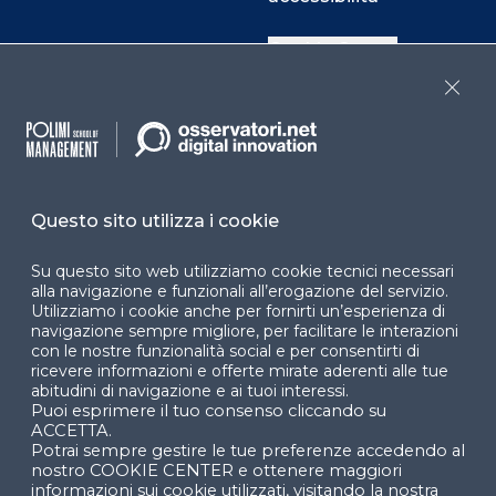
Cookie Center
Close
Facebook
LinkedIn
Instag
Questo sito utilizza i cookie
YouTube
X
Su questo sito web utilizziamo cookie tecnici necessari
alla navigazione e funzionali all’erogazione del servizio.
Utilizziamo i cookie anche per fornirti un’esperienza di
navigazione sempre migliore, per facilitare le interazioni
con le nostre funzionalità social e per consentirti di
ricevere informazioni e offerte mirate aderenti alle tue
abitudini di navigazione e ai tuoi interessi.
Puoi esprimere il tuo consenso cliccando su
© 2024 Copyright © Politecnico di Milano Dipartimento
ACCETTA.
di Ingegneria Gestionale
Potrai sempre gestire le tue preferenze accedendo al
nostro COOKIE CENTER e ottenere maggiori
informazioni sui cookie utilizzati, visitando la nostra