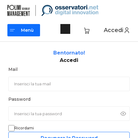
Vai
al
contenuto
Accedi
Menù
Menù
Bentornato!
Accedi
Mail
Password
Ricordami