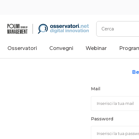
Vai
al
contenuto
Cerca
Osservatori
Convegni
Webinar
Progra
Be
Mail
Password