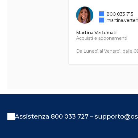
800 033 715
martina.verte
Martina Vertemati
Acquisti e abbonamenti
Da Lunedì al Venerdì, dalle 09
Assistenza 800 033 727 – supporto@os