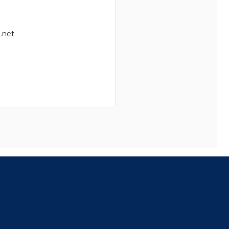
.net
8