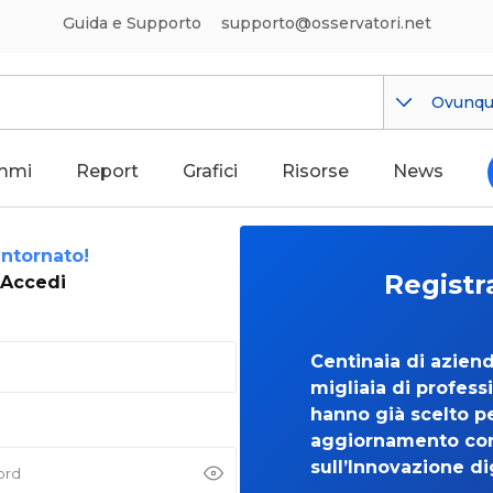
Guida e Supporto
supporto@osservatori.net
Ovunq
mmi
Report
Grafici
Risorse
News
ntornato!
Registr
Accedi
Centinaia di azien
migliaia di professi
hanno già scelto per
aggiornamento co
sull’Innovazione di