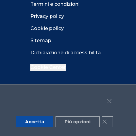
Termini e condizioni
Privacy policy
Cookie policy
Sitemap
Dichiarazione di accessibilità
Cookie Center
Facebook
LinkedIn
Instagram
Close GDPR 
YouTube
X
Accetta
Più opzioni
Close GDPR 