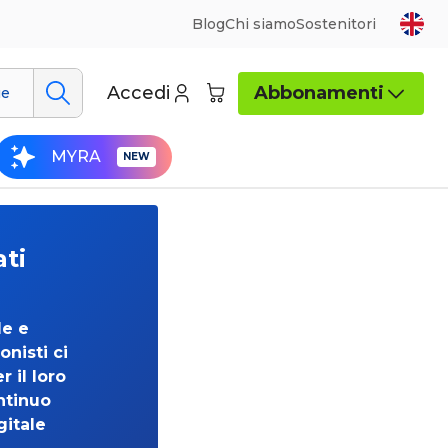
Blog
Chi siamo
Sostenitori
Accedi
Abbonamenti
ue
MYRA
ati
de e
onisti ci
 il loro
ntinuo
gitale