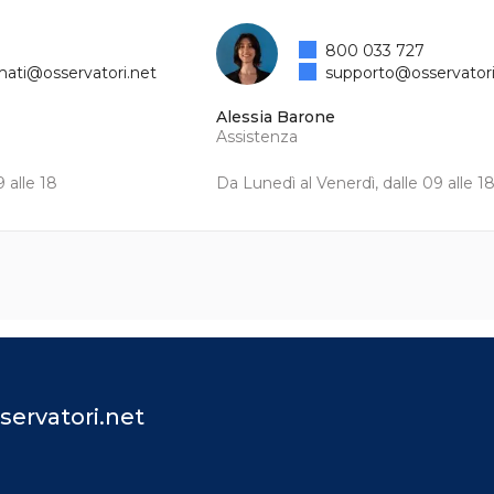
800 033 727
mati@osservatori.net
supporto@osservatori
Alessia Barone
Assistenza
 alle 18
Da Lunedì al Venerdì, dalle 09 alle 1
servatori.net