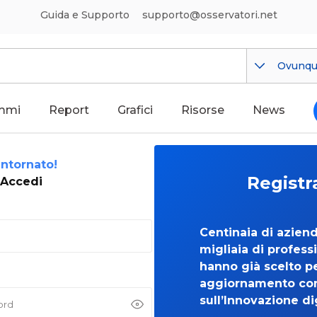
Guida e Supporto
supporto@osservatori.net
Ovunq
mmi
Report
Grafici
Risorse
News
ntornato!
Registr
Accedi
Centinaia di azien
migliaia di professi
hanno già scelto per
aggiornamento co
sull’Innovazione di