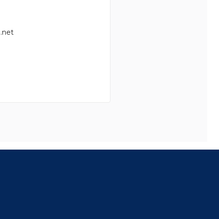
.net
8