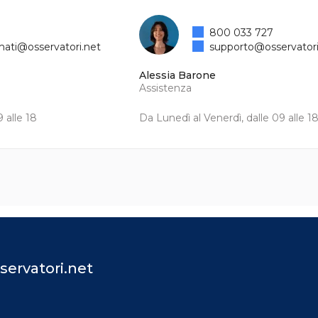
800 033 727
mati@osservatori.net
supporto@osservatori
Alessia Barone
Assistenza
 alle 18
Da Lunedì al Venerdì, dalle 09 alle 1
servatori.net