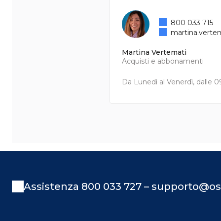
800 033 715
martina.verte
Martina Vertemati
Acquisti e abbonamenti
Da Lunedì al Venerdì, dalle 09
Assistenza 800 033 727 – supporto@os