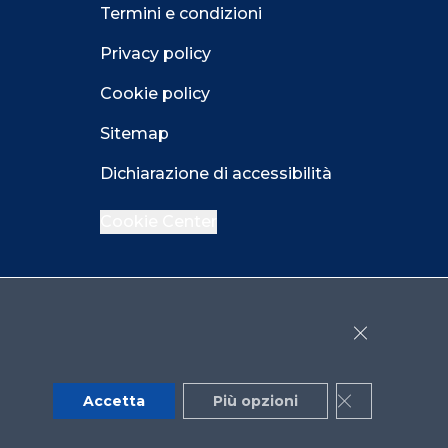
Termini e condizioni
Privacy policy
Cookie policy
Sitemap
Dichiarazione di accessibilità
Cookie Center
Facebook
LinkedIn
Instagram
Close GDPR 
YouTube
X
Accetta
Più opzioni
Close GDPR 