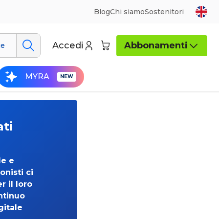
Blog
Chi siamo
Sostenitori
Accedi
Abbonamenti
ue
MYRA
ati
de e
onisti ci
 il loro
ntinuo
gitale