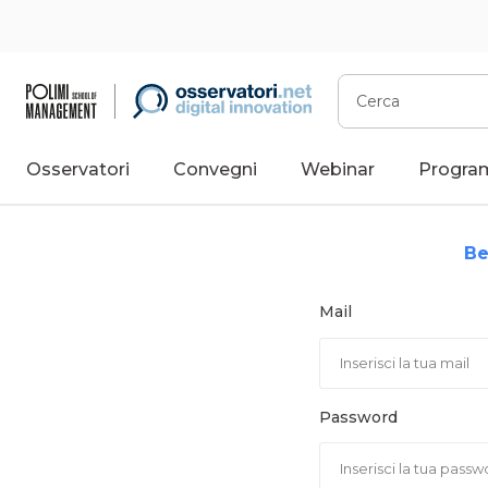
Vai
al
contenuto
Cerca
Osservatori
Convegni
Webinar
Progra
Be
Mail
Password