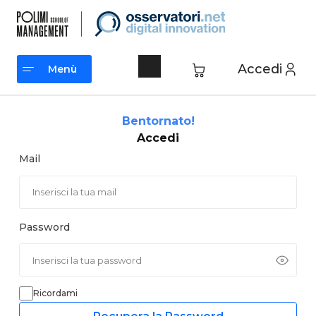
Vai
al
contenuto
Accedi
Menù
Menù
Bentornato!
Accedi
Mail
Password
Ricordami