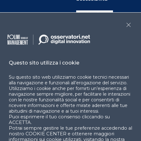
Cookie Center
Close
Facebook
LinkedIn
Instag
Questo sito utilizza i cookie
YouTube
X
Su questo sito web utilizziamo cookie tecnici necessari
alla navigazione e funzionali all’erogazione del servizio.
Utilizziamo i cookie anche per fornirti un’esperienza di
navigazione sempre migliore, per facilitare le interazioni
con le nostre funzionalità social e per consentirti di
ricevere informazioni e offerte mirate aderenti alle tue
abitudini di navigazione e ai tuoi interessi.
Puoi esprimere il tuo consenso cliccando su
© 2024 Copyright © Politecnico di Milano Dipartimento
ACCETTA.
di Ingegneria Gestionale
Potrai sempre gestire le tue preferenze accedendo al
nostro COOKIE CENTER e ottenere maggiori
informazioni sui cookie utilizzati, visitando la nostra