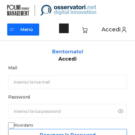
Vai
al
contenuto
Accedi
Menù
Menù
Bentornato!
Accedi
Mail
Password
Ricordami