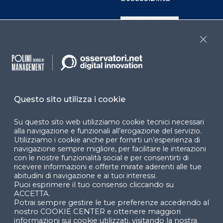
Cookie Center
Close
Facebook
LinkedIn
Instag
Questo sito utilizza i cookie
YouTube
X
Su questo sito web utilizziamo cookie tecnici necessari
alla navigazione e funzionali all’erogazione del servizio.
Utilizziamo i cookie anche per fornirti un’esperienza di
navigazione sempre migliore, per facilitare le interazioni
con le nostre funzionalità social e per consentirti di
ricevere informazioni e offerte mirate aderenti alle tue
abitudini di navigazione e ai tuoi interessi.
Puoi esprimere il tuo consenso cliccando su
© 2024 Copyright © Politecnico di Milano Dipartimento
ACCETTA.
di Ingegneria Gestionale
Potrai sempre gestire le tue preferenze accedendo al
nostro COOKIE CENTER e ottenere maggiori
informazioni sui cookie utilizzati, visitando la nostra