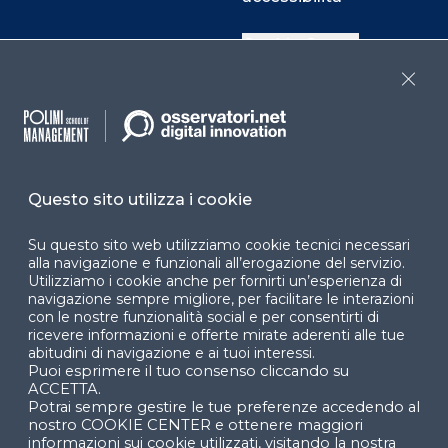
Cookie Center
Close
Facebook
LinkedIn
Instag
Questo sito utilizza i cookie
YouTube
X
Su questo sito web utilizziamo cookie tecnici necessari
alla navigazione e funzionali all’erogazione del servizio.
Utilizziamo i cookie anche per fornirti un’esperienza di
navigazione sempre migliore, per facilitare le interazioni
con le nostre funzionalità social e per consentirti di
ricevere informazioni e offerte mirate aderenti alle tue
abitudini di navigazione e ai tuoi interessi.
Puoi esprimere il tuo consenso cliccando su
© 2024 Copyright © Politecnico di Milano Dipartimento
ACCETTA.
di Ingegneria Gestionale
Potrai sempre gestire le tue preferenze accedendo al
nostro COOKIE CENTER e ottenere maggiori
informazioni sui cookie utilizzati, visitando la nostra