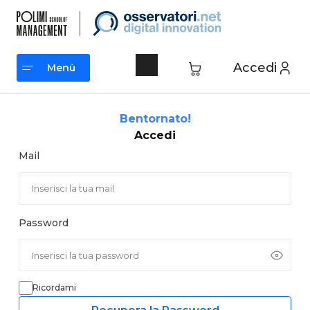
Vai
al
contenuto
Accedi
Menù
Menù
Bentornato!
Accedi
Mail
Password
Ricordami