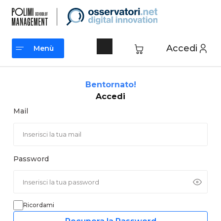
Vai
al
contenuto
Accedi
Menù
Menù
Bentornato!
Accedi
Mail
Password
Ricordami