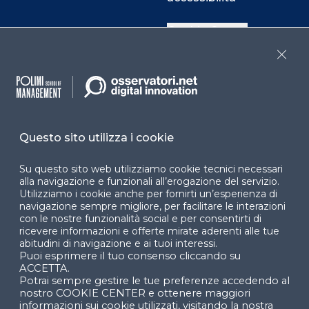
Cookie Center
Close
Facebook
LinkedIn
Instag
Questo sito utilizza i cookie
YouTube
X
Su questo sito web utilizziamo cookie tecnici necessari
alla navigazione e funzionali all’erogazione del servizio.
Utilizziamo i cookie anche per fornirti un’esperienza di
navigazione sempre migliore, per facilitare le interazioni
con le nostre funzionalità social e per consentirti di
ricevere informazioni e offerte mirate aderenti alle tue
abitudini di navigazione e ai tuoi interessi.
Puoi esprimere il tuo consenso cliccando su
© 2024 Copyright © Politecnico di Milano Dipartimento
ACCETTA.
di Ingegneria Gestionale
Potrai sempre gestire le tue preferenze accedendo al
nostro COOKIE CENTER e ottenere maggiori
informazioni sui cookie utilizzati, visitando la nostra