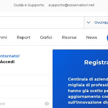
Guida e Supporto
supporto@osservatori.net
Ovunq
mmi
Report
Grafici
Risorse
News
ntornato!
Registr
Accedi
Centinaia di azien
migliaia di professi
hanno già scelto per
aggiornamento co
sull’Innovazione di