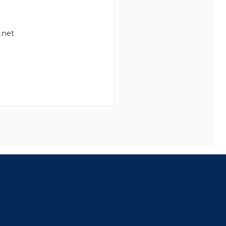
.net
8