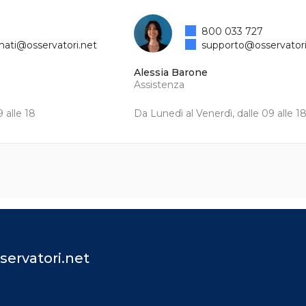
800 033 727
mati@osservatori.net
supporto@osservatori
Alessia Barone
Assistenza
 alle 18
Da Lunedì al Venerdì, dalle 09 alle 1
servatori.net