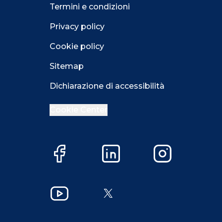
Termini e condizioni
Privacy policy
Cookie policy
Sitemap
Dichiarazione di accessibilità
Cookie Center
Facebook
LinkedIn
Instagram
Close GDPR 
YouTube
X
Accetta
Più opzioni
Close GDPR 