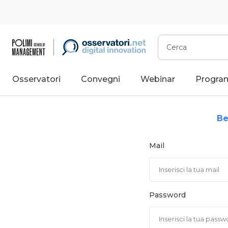
Vai
al
contenuto
Cerca
Osservatori
Convegni
Webinar
Progra
Be
Mail
Password