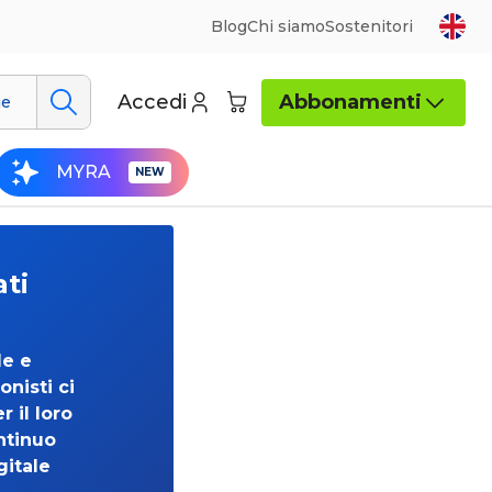
Blog
Chi siamo
Sostenitori
Accedi
Abbonamenti
ue
MYRA
ati
de e
onisti ci
 il loro
ntinuo
gitale