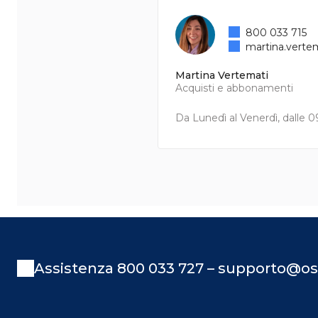
800 033 715
martina.verte
Martina Vertemati
Acquisti e abbonamenti
Da Lunedì al Venerdì, dalle 09
Assistenza 800 033 727 – supporto@os