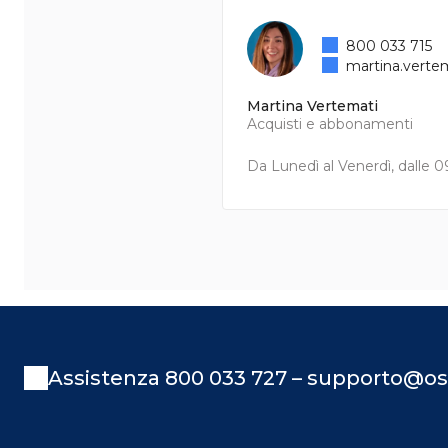
800 033 715
martina.verte
Martina Vertemati
Acquisti e abbonamenti
Da Lunedì al Venerdì, dalle 09
Assistenza 800 033 727 – supporto@os