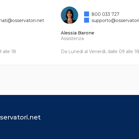
800 033 727
mati@osservatori.net
supporto@osservatori
Alessia Barone
Assistenza
 alle 18
Da Lunedì al Venerdì, dalle 09 alle 1
servatori.net