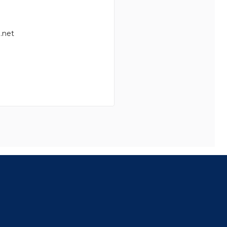
.net
8