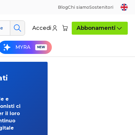
Blog
Chi siamo
Sostenitori
Accedi
Abbonamenti
ue
MYRA
ati
de e
onisti ci
 il loro
ntinuo
gitale