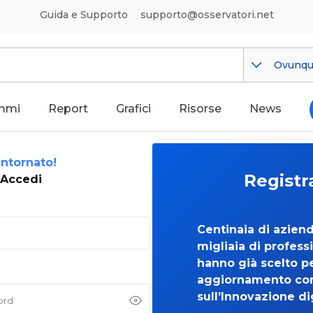
Guida e Supporto
supporto@osservatori.net
Ovunq
mmi
Report
Grafici
Risorse
News
ntornato!
Registr
Accedi
Centinaia di azien
migliaia di professi
hanno già scelto per
aggiornamento co
sull’Innovazione di