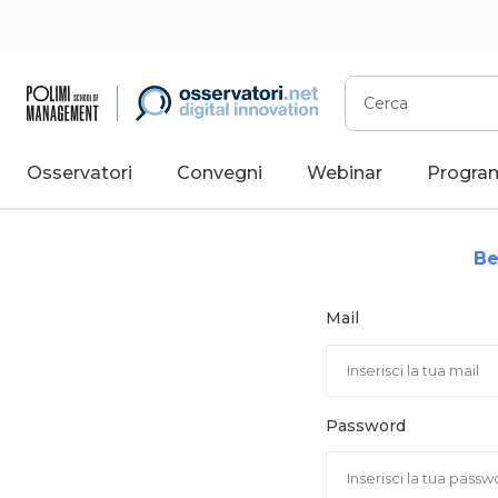
Vai
al
contenuto
Cerca
Osservatori
Convegni
Webinar
Progra
Be
Mail
Password