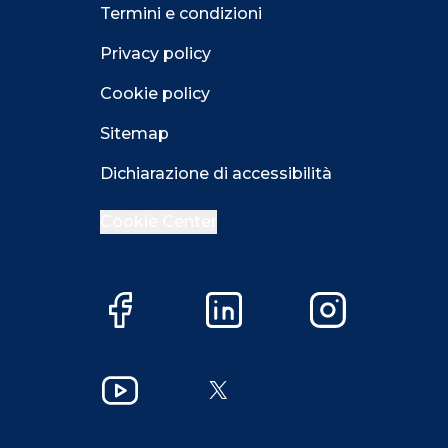
Termini e condizioni
Privacy policy
Cookie policy
Sitemap
Dichiarazione di accessibilità
Cookie Center
Facebook
LinkedIn
Instagram
Close GDPR 
YouTube
X
Accetta
Più opzioni
Close GDPR 