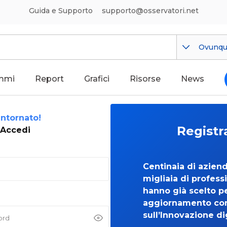
Guida e Supporto
supporto@osservatori.net
Ovunq
mmi
Report
Grafici
Risorse
News
ntornato!
Registr
Accedi
Centinaia di azien
migliaia di professi
hanno già scelto per
aggiornamento co
sull’Innovazione di