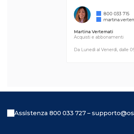
800 033 715
martina.verte
Martina Vertemati
Acquisti e abbonamenti
Da Lunedì al Venerdì, dalle 09
Assistenza 800 033 727 – supporto@os