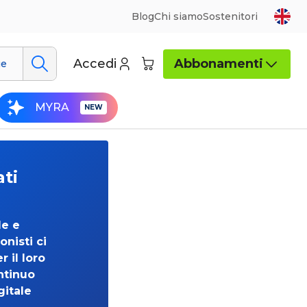
Blog
Chi siamo
Sostenitori
Accedi
Abbonamenti
ue
MYRA
ati
de e
onisti ci
 il loro
ntinuo
gitale