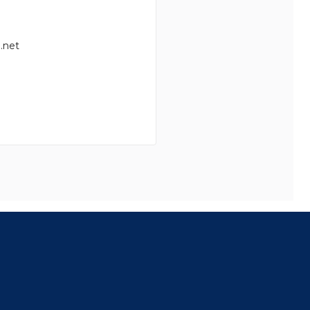
.net
8