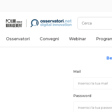
Vai
al
contenuto
Cerca
Osservatori
Convegni
Webinar
Progra
Be
Mail
Password