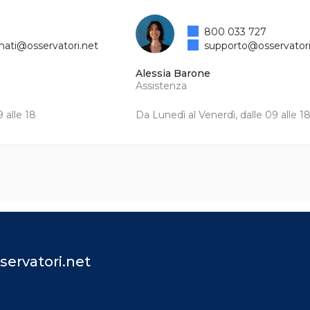
800 033 727
mati@osservatori.net
supporto@osservatori
Alessia Barone
Assistenza
 alle 18
Da Lunedì al Venerdì, dalle 09 alle 1
servatori.net