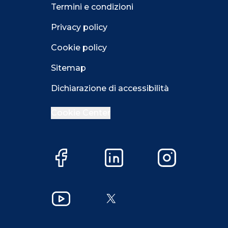
Termini e condizioni
Privacy policy
Cookie policy
Sitemap
Dichiarazione di accessibilità
Cookie Center
Facebook
LinkedIn
Instagram
Close GDPR 
YouTube
X
Accetta
Più opzioni
Close GDPR 