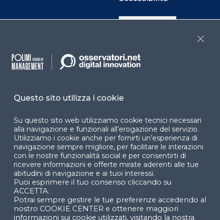
Cookie Center
Close
Facebook
LinkedIn
Instag
Questo sito utilizza i cookie
YouTube
X
Su questo sito web utilizziamo cookie tecnici necessari
alla navigazione e funzionali all’erogazione del servizio.
Utilizziamo i cookie anche per fornirti un’esperienza di
navigazione sempre migliore, per facilitare le interazioni
con le nostre funzionalità social e per consentirti di
ricevere informazioni e offerte mirate aderenti alle tue
abitudini di navigazione e ai tuoi interessi.
Puoi esprimere il tuo consenso cliccando su
© 2024 Copyright © Politecnico di Milano Dipartimento
ACCETTA.
di Ingegneria Gestionale
Potrai sempre gestire le tue preferenze accedendo al
nostro COOKIE CENTER e ottenere maggiori
informazioni sui cookie utilizzati, visitando la nostra