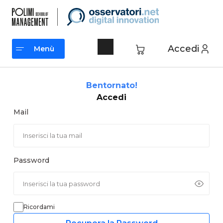
Vai
al
contenuto
Accedi
Menù
Menù
Bentornato!
Accedi
Mail
Password
Ricordami