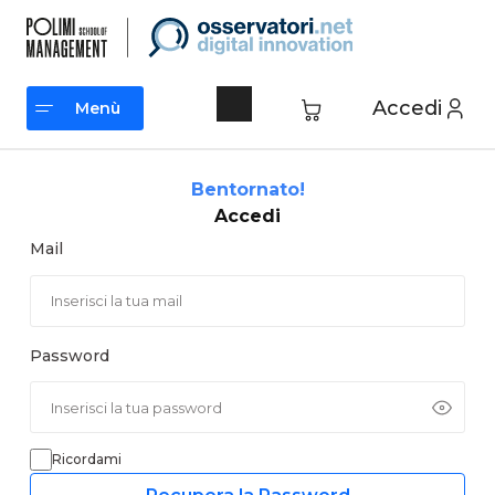
Vai
al
contenuto
Accedi
Menù
Menù
Bentornato!
Accedi
Mail
Password
Ricordami