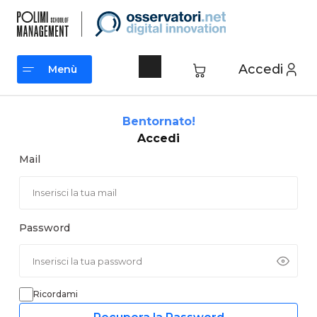
Vai
al
contenuto
Accedi
Menù
Menù
Bentornato!
Accedi
Mail
Password
Ricordami