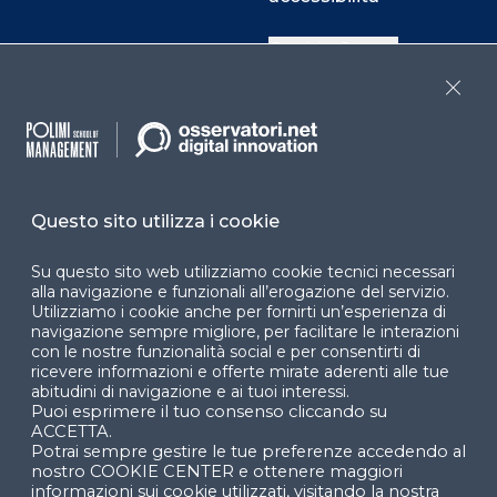
Cookie Center
Close
Facebook
LinkedIn
Instag
Questo sito utilizza i cookie
YouTube
X
Su questo sito web utilizziamo cookie tecnici necessari
alla navigazione e funzionali all’erogazione del servizio.
Utilizziamo i cookie anche per fornirti un’esperienza di
navigazione sempre migliore, per facilitare le interazioni
con le nostre funzionalità social e per consentirti di
ricevere informazioni e offerte mirate aderenti alle tue
abitudini di navigazione e ai tuoi interessi.
Puoi esprimere il tuo consenso cliccando su
© 2024 Copyright © Politecnico di Milano Dipartimento
ACCETTA.
di Ingegneria Gestionale
Potrai sempre gestire le tue preferenze accedendo al
nostro COOKIE CENTER e ottenere maggiori
informazioni sui cookie utilizzati, visitando la nostra