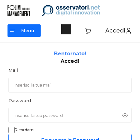
Vai
al
contenuto
Accedi
Menù
Menù
Bentornato!
Accedi
Mail
Password
Ricordami