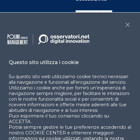
Cookie Center
Close
Facebook
LinkedIn
Instag
Questo sito utilizza i cookie
YouTube
X
Su questo sito web utilizziamo cookie tecnici necessari
alla navigazione e funzionali all’erogazione del servizio.
Utilizziamo i cookie anche per fornirti un’esperienza di
navigazione sempre migliore, per facilitare le interazioni
con le nostre funzionalità social e per consentirti di
ricevere informazioni e offerte mirate aderenti alle tue
abitudini di navigazione e ai tuoi interessi.
Puoi esprimere il tuo consenso cliccando su
© 2024 Copyright © Politecnico di Milano Dipartimento
ACCETTA.
di Ingegneria Gestionale
Potrai sempre gestire le tue preferenze accedendo al
nostro COOKIE CENTER e ottenere maggiori
informazioni sui cookie utilizzati, visitando la nostra