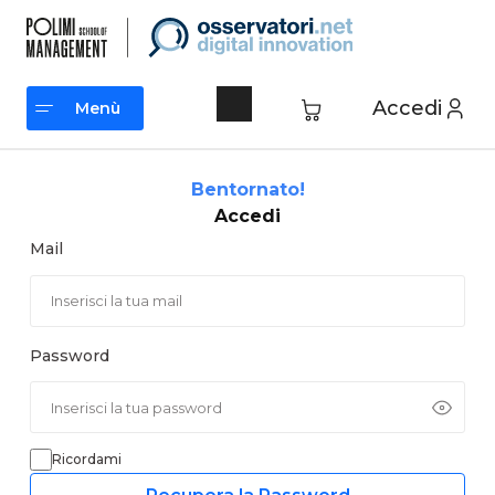
Vai
al
contenuto
Accedi
Menù
Menù
Bentornato!
Accedi
Mail
Password
Ricordami