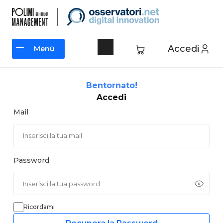
Vai
al
contenuto
Accedi
Menù
Menù
Bentornato!
Accedi
Mail
Password
Ricordami