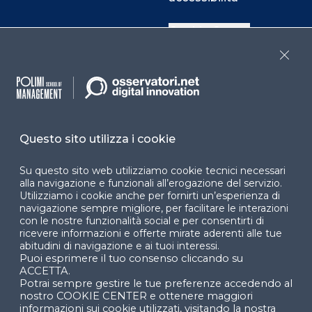
Cookie Center
Close
Facebook
LinkedIn
Instag
Questo sito utilizza i cookie
YouTube
X
Su questo sito web utilizziamo cookie tecnici necessari
alla navigazione e funzionali all’erogazione del servizio.
Utilizziamo i cookie anche per fornirti un’esperienza di
navigazione sempre migliore, per facilitare le interazioni
con le nostre funzionalità social e per consentirti di
ricevere informazioni e offerte mirate aderenti alle tue
abitudini di navigazione e ai tuoi interessi.
Puoi esprimere il tuo consenso cliccando su
© 2024 Copyright © Politecnico di Milano Dipartimento
ACCETTA.
di Ingegneria Gestionale
Potrai sempre gestire le tue preferenze accedendo al
nostro COOKIE CENTER e ottenere maggiori
informazioni sui cookie utilizzati, visitando la nostra