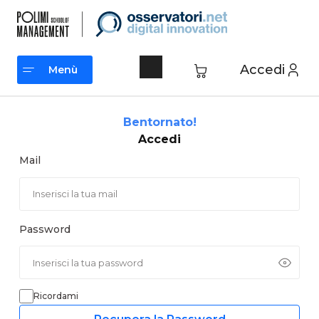
Vai
al
contenuto
Accedi
Menù
Menù
Bentornato!
Accedi
Mail
Password
Ricordami