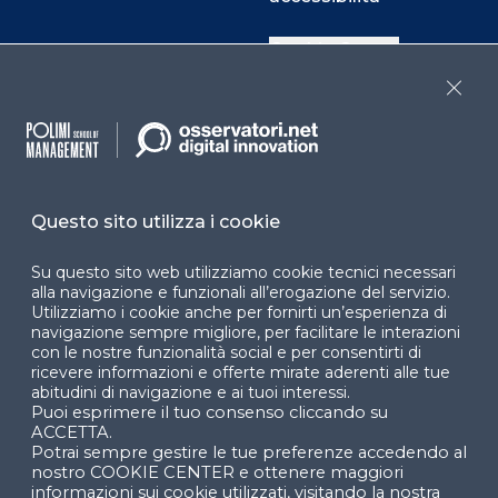
Cookie Center
Close
Facebook
LinkedIn
Instag
Questo sito utilizza i cookie
YouTube
X
Su questo sito web utilizziamo cookie tecnici necessari
alla navigazione e funzionali all’erogazione del servizio.
Utilizziamo i cookie anche per fornirti un’esperienza di
navigazione sempre migliore, per facilitare le interazioni
con le nostre funzionalità social e per consentirti di
ricevere informazioni e offerte mirate aderenti alle tue
abitudini di navigazione e ai tuoi interessi.
Puoi esprimere il tuo consenso cliccando su
© 2024 Copyright © Politecnico di Milano Dipartimento
ACCETTA.
di Ingegneria Gestionale
Potrai sempre gestire le tue preferenze accedendo al
nostro COOKIE CENTER e ottenere maggiori
informazioni sui cookie utilizzati, visitando la nostra