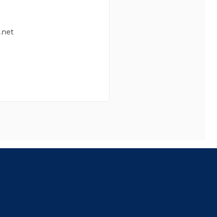
.net
8