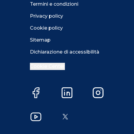
Termini e condizioni
Privacy policy
Cookie policy
Sitemap
Dichiarazione di accessibilità
Cookie Center
Facebook
LinkedIn
Instagram
Close GDPR 
YouTube
X
Accetta
Più opzioni
Close GDPR 