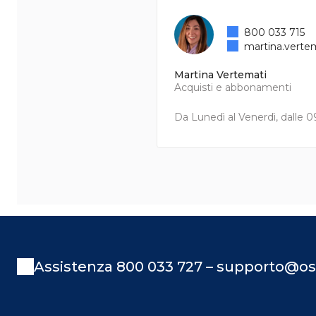
800 033 715
martina.verte
Martina Vertemati
Acquisti e abbonamenti
Da Lunedì al Venerdì, dalle 09
Assistenza 800 033 727 – supporto@os