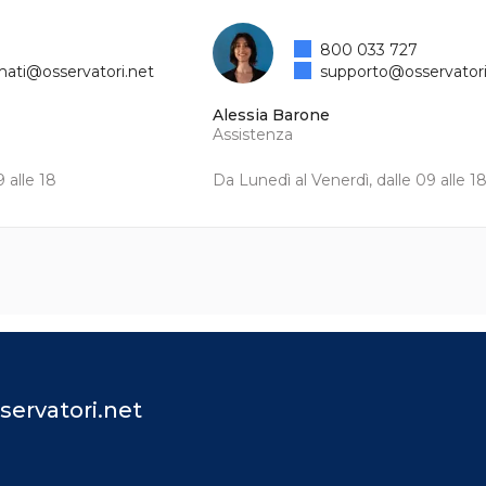
800 033 727
mati@osservatori.net
supporto@osservatori
Alessia Barone
Assistenza
 alle 18
Da Lunedì al Venerdì, dalle 09 alle 1
servatori.net