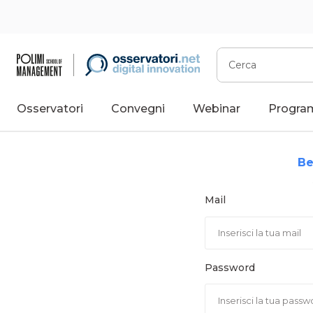
Vai
al
contenuto
Cerca
Osservatori
Convegni
Webinar
Progra
Be
Mail
Password