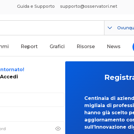
Guida e Supporto
supporto@osservatori.net
Ovunq
mmi
Report
Grafici
Risorse
News
ntornato!
Registr
Accedi
Centinaia di azien
migliaia di professi
hanno già scelto per
aggiornamento co
sull’Innovazione di