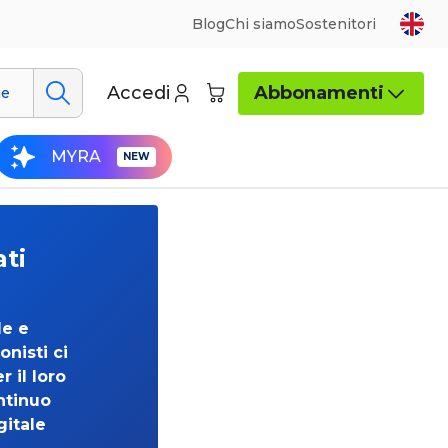
Blog
Chi siamo
Sostenitori
Accedi
Abbonamenti
ue
MYRA
ati
de e
onisti ci
 il loro
ntinuo
gitale