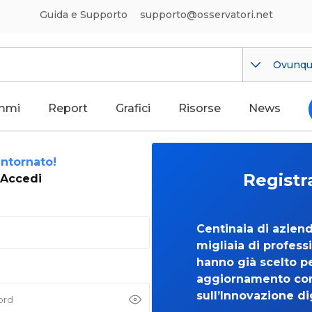
Guida e Supporto
supporto@osservatori.net
Ovunq
mmi
Report
Grafici
Risorse
News
ntornato!
Registr
Accedi
Centinaia di azien
migliaia di professi
hanno già scelto per
aggiornamento co
sull’Innovazione di