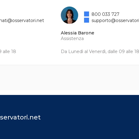
800 033 727
mati@osservatori.net
supporto@osservatori
Alessia Barone
Assistenza
 alle 18
Da Lunedì al Venerdì, dalle 09 alle 1
servatori.net