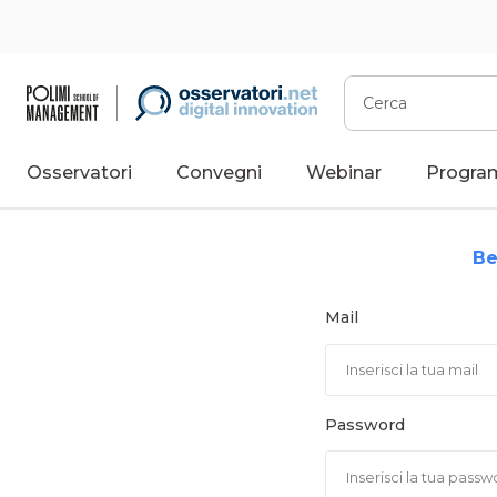
Vai
al
contenuto
Cerca
Osservatori
Convegni
Webinar
Progra
Be
Mail
Password