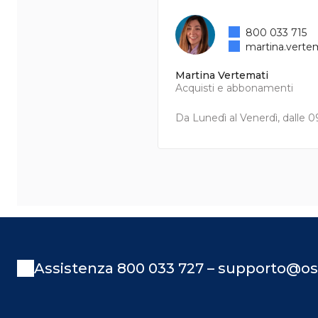
800 033 715
martina.verte
Martina Vertemati
Acquisti e abbonamenti
Da Lunedì al Venerdì, dalle 09
Assistenza 800 033 727 – supporto@os