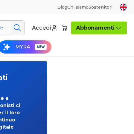
Blog
Chi siamo
Sostenitori
Accedi
Abbonamenti
ue
MYRA
ati
de e
onisti ci
 il loro
ntinuo
gitale