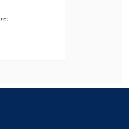
.net
8