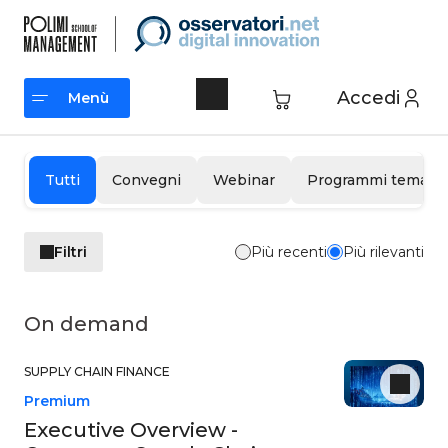
Vai
al
contenuto
Accedi
Menù
Menù
Tutti
Convegni
Webinar
Programmi tematic
Filtri
Più recenti
Più rilevanti
On demand
SUPPLY CHAIN FINANCE
Premium
Executive Overview -