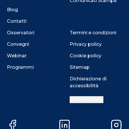
Comunicati Stampa
Blog
Contatti
Osservatori
Termini e condizioni
Convegni
Privacy policy
Webinar
Cookie policy
Programmi
Sitemap
Dichiarazione di
accessibilità
Close
Cookie Center
Questo sito utilizza i cookie
Facebook
LinkedIn
Instag